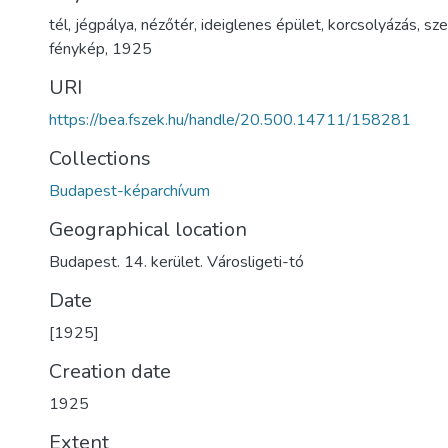
tél
,
jégpálya
,
nézőtér
,
ideiglenes épület
,
korcsolyázás
,
sz
fénykép
,
1925
URI
https://bea.fszek.hu/handle/20.500.14711/158281
Collections
Budapest-képarchívum
Geographical location
Budapest. 14. kerület. Városligeti-tó
Date
[1925]
Creation date
1925
Extent