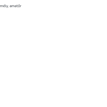
emély
,
amatőr