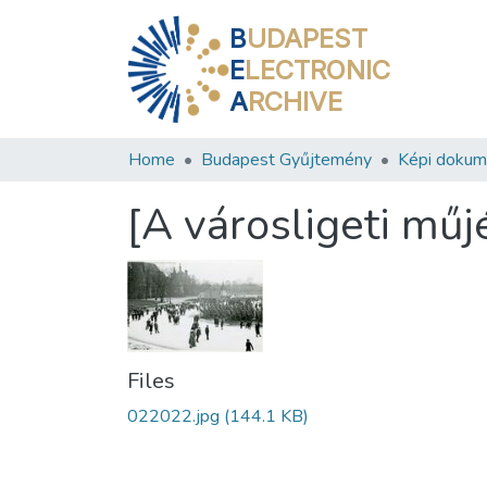
B
UDAPEST
E
LECTRONIC
A
RCHIVE
Home
Budapest Gyűjtemény
Képi doku
[A városligeti műj
Files
022022.jpg
(144.1 KB)