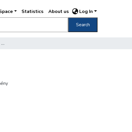
DSpace
Statistics
About us
Log In
Search
[A városligeti műjégpálya korcsolyázókkal]
mény