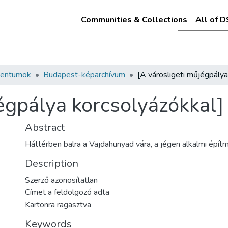
Communities & Collections
All of 
mentumok
Budapest-képarchívum
égpálya korcsolyázókkal]
Abstract
Háttérben balra a Vajdahunyad vára, a jégen alkalmi épít
Description
Szerző azonosítatlan
Címet a feldolgozó adta
Kartonra ragasztva
Keywords