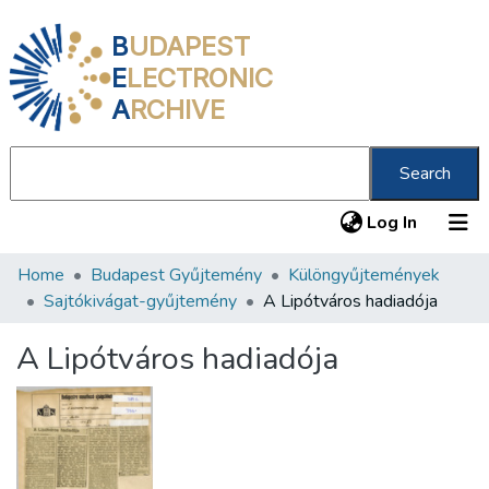
B
UDAPEST
E
LECTRONIC
A
RCHIVE
Search
(current
Log In
Home
Budapest Gyűjtemény
Különgyűjtemények
Communities & Collections
Sajtókivágat-gyűjtemény
A Lipótváros hadiadója
All of DSpace
A Lipótváros hadiadója
Statistics
About us