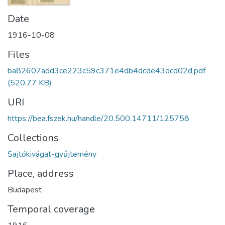
Date
1916-10-08
Files
ba82607add3ce223c59c371e4db4dcde43dcd02d.pdf
(520.77 KB)
URI
https://bea.fszek.hu/handle/20.500.14711/125758
Collections
Sajtókivágat-gyűjtemény
Place, address
Budapest
Temporal coverage