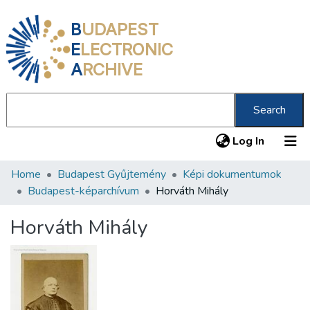
B
UDAPEST
E
LECTRONIC
A
RCHIVE
Search
(current
Log In
Home
Budapest Gyűjtemény
Képi dokumentumok
Communities & Collections
Budapest-képarchívum
Horváth Mihály
All of DSpace
Horváth Mihály
Statistics
About us