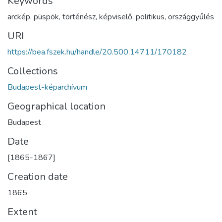
Keywords
arckép
,
püspök
,
történész
,
képviselő
,
politikus
,
országgyűlés
URI
https://bea.fszek.hu/handle/20.500.14711/170182
Collections
Budapest-képarchívum
Geographical location
Budapest
Date
[1865-1867]
Creation date
1865
Extent