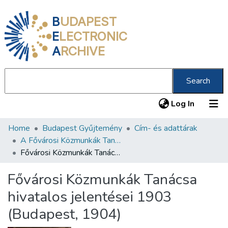
B
UDAPEST
E
LECTRONIC
A
RCHIVE
Search
(current
Log In
Home
Budapest Gyűjtemény
Cím- és adattárak
Communities & Collections
A Fővárosi Közmunkák Tanácsa hivatalos jelentései 1870-1944
All of DSpace
Fővárosi Közmunkák Tanácsa hivatalos jelentései 1903 (Budapest, 1904)
Statistics
Fővárosi Közmunkák Tanácsa
About us
hivatalos jelentései 1903
(Budapest, 1904)