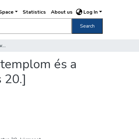
DSpace
Statistics
About us
Log In
Search
[Szent Jobb körmenet, felvonulók a Mátyás templom és a Szent István szobor között, 1938. augusztus 20.]
 templom és a
 20.]