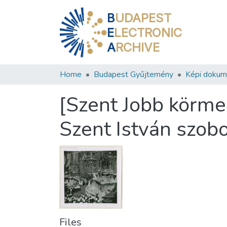
B
UDAPEST
E
LECTRONIC
A
RCHIVE
Home
Budapest Gyűjtemény
Képi doku
[Szent Jobb körme
Szent István szobo
Files