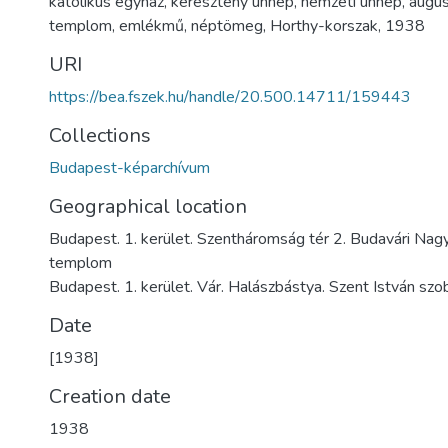
katolikus egyház
,
keresztény ünnep
,
nemzeti ünnep
,
augus
templom
,
emlékmű
,
néptömeg
,
Horthy-korszak
,
1938
URI
https://bea.fszek.hu/handle/20.500.14711/159443
Collections
Budapest-képarchívum
Geographical location
Budapest. 1. kerület. Szentháromság tér 2. Budavári Na
templom
Budapest. 1. kerület. Vár. Halászbástya. Szent István szo
Date
[1938]
Creation date
1938