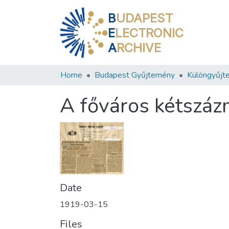
B
UDAPEST
E
LECTRONIC
A
RCHIVE
Home
Budapest Gyűjtemény
Különgyűjt
A főváros kétszázm
Date
1919-03-15
Files