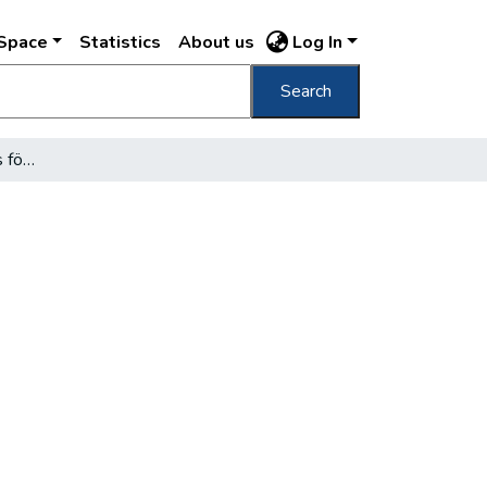
DSpace
Statistics
About us
Log In
Search
A főváros kétszázmilliós földvásárlása