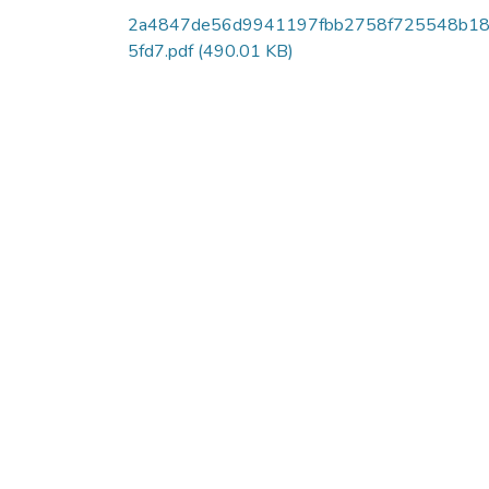
2a4847de56d9941197fbb2758f725548b1
5fd7.pdf
(490.01 KB)