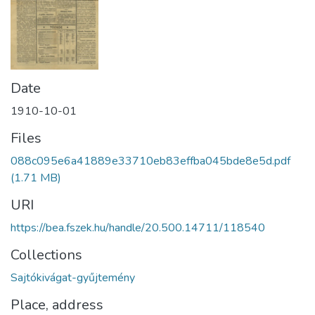
Date
1910-10-01
Files
088c095e6a41889e33710eb83effba045bde8e5d.pdf
(1.71 MB)
URI
https://bea.fszek.hu/handle/20.500.14711/118540
Collections
Sajtókivágat-gyűjtemény
Place, address