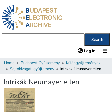
B
UDAPEST
E
LECTRONIC
A
RCHIVE
Search
(current
Log In
Home
Budapest Gyűjtemény
Különgyűjtemények
Communities & Collections
Sajtókivágat-gyűjtemény
Intrikák Neumayer ellen
All of DSpace
Intrikák Neumayer ellen
Statistics
About us