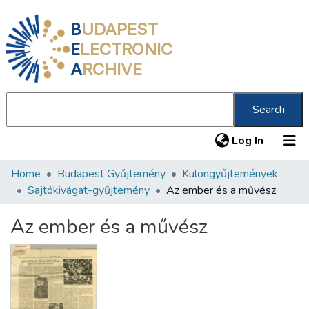
B
UDAPEST
E
LECTRONIC
A
RCHIVE
Search
(current
Log In
Home
Budapest Gyűjtemény
Különgyűjtemények
Communities & Collections
Sajtókivágat-gyűjtemény
Az ember és a művész
All of DSpace
Az ember és a művész
Statistics
About us