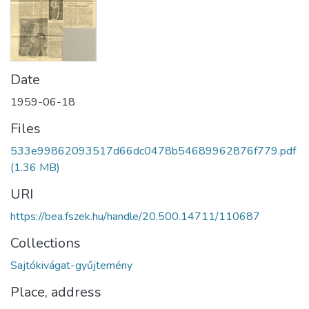
Date
1959-06-18
Files
533e99862093517d66dc0478b54689962876f779.pdf
(1.36 MB)
URI
https://bea.fszek.hu/handle/20.500.14711/110687
Collections
Sajtókivágat-gyűjtemény
Place, address