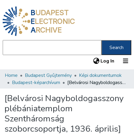
B
UDAPEST
E
LECTRONIC
A
RCHIVE
Search
(current
Log In
Home
Budapest Gyűjtemény
Képi dokumentumok
Communities & Collections
Budapest-képarchívum
[Belvárosi Nagyboldogasszony plébániatemplom Szentháromság szoborcsoportja, 1936. április]
All of DSpace
[Belvárosi Nagyboldogasszony
Statistics
plébániatemplom
About us
Szentháromság
szoborcsoportja, 1936. április]