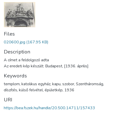
Files
020600.jpg
(167.95 KB)
Description
A címet a feldolgozó adta
Az eredeti kép készült: Budapest, [1936. április]
Keywords
templom
,
katolikus egyház
,
kapu
,
szobor
,
Szentháromság
,
díszítés
,
külső felvétel
,
épületkép
,
1936
URI
https://bea.fszek.hu/handle/20.500.14711/157433