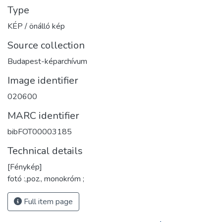
Type
KÉP / önálló kép
Source collection
Budapest-képarchívum
Image identifier
020600
MARC identifier
bibFOT00003185
Technical details
[Fénykép]
fotó :,poz., monokróm ;
Full item page