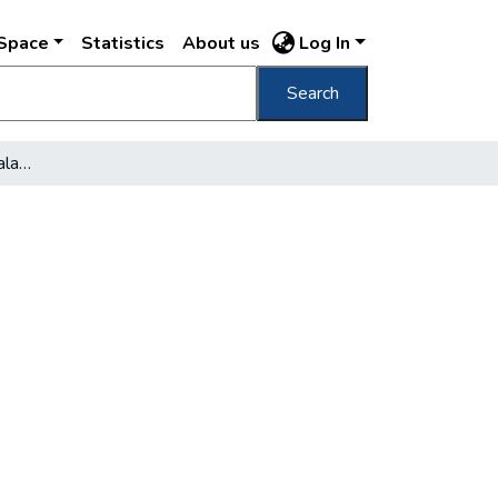
DSpace
Statistics
About us
Log In
Search
Történelem a pesti házfalakon