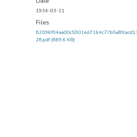
Date
1934-03-11
Files
82096f04aa00c5901ed7164c77b5a8fcacd1
28.pdf
(889.6 KB)