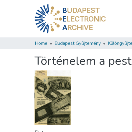
B
UDAPEST
E
LECTRONIC
A
RCHIVE
Home
Budapest Gyűjtemény
Különgyűjt
Történelem a pest