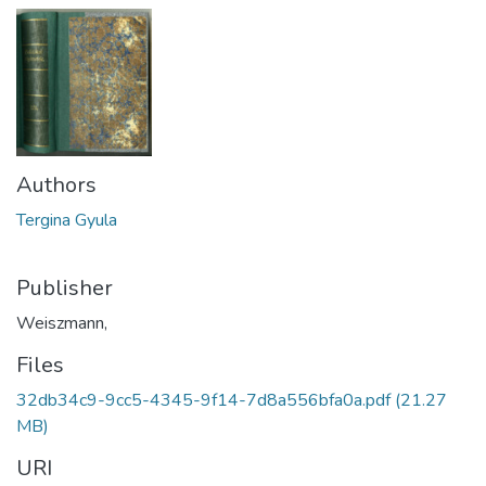
Authors
Tergina Gyula
Publisher
Weiszmann,
Files
32db34c9-9cc5-4345-9f14-7d8a556bfa0a.pdf
(21.27
MB)
URI