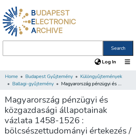
B
UDAPEST
E
LECTRONIC
A
RCHIVE
Search
(current
Log In
Home
Budapest Gyűjtemény
Különgyűjtemények
Communities & Collections
Ballagi-gyűjtemény
Magyarország pénzügyi és közgazdasági állapotainak vázlata 1458-1526 : bölcsészettudományi értekezés /
All of DSpace
Magyarország pénzügyi és
Statistics
közgazdasági állapotainak
About us
vázlata 1458-1526 :
bölcsészettudományi értekezés /