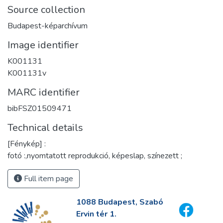
Source collection
Budapest-képarchívum
Image identifier
K001131
K001131v
MARC identifier
bibFSZ01509471
Technical details
[Fénykép] :
fotó :,nyomtatott reprodukció, képeslap, színezett ;
Full item page
1088 Budapest, Szabó
Ervin tér 1.