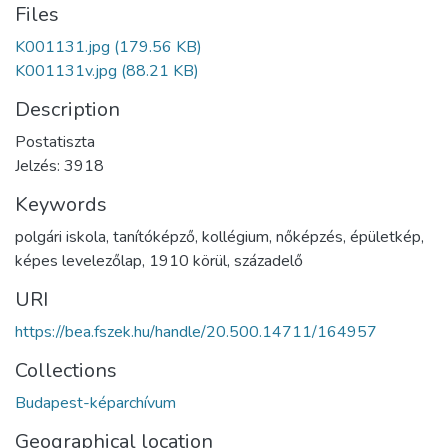
Files
K001131.jpg
(179.56 KB)
K001131v.jpg
(88.21 KB)
Description
Postatiszta
Jelzés: 3918
Keywords
polgári iskola
,
tanítóképző
,
kollégium
,
nőképzés
,
épületkép
,
képes levelezőlap
,
1910 körül
,
századelő
URI
https://bea.fszek.hu/handle/20.500.14711/164957
Collections
Budapest-képarchívum
Geographical location