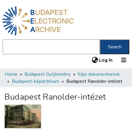
B
UDAPEST
E
LECTRONIC
A
RCHIVE
Search
(current
Log In
Home
Budapest Gyűjtemény
Képi dokumentumok
Communities & Collections
Budapest-képarchívum
Budapest Ranolder-intézet
All of DSpace
Budapest Ranolder-intézet
Statistics
About us