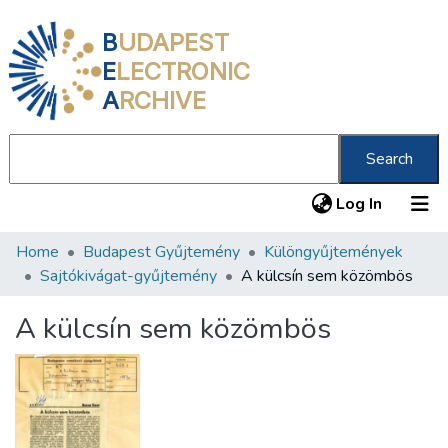
B
UDAPEST
E
LECTRONIC
A
RCHIVE
Search
(current
Log In
Home
Budapest Gyűjtemény
Különgyűjtemények
Communities & Collections
Sajtókivágat-gyűjtemény
A külcsín sem közömbös
All of DSpace
A külcsín sem közömbös
Statistics
About us