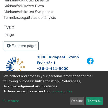
Márkanév:Nikotex Levente
Márkanév:Nikotex Extra
Márkanév:Nikotex Symphonia
Termék/szolgáltatás:dohányzás
Type
Image
Full item page
1088 Budapest, Szabó
Ervin tér 1.
+36-1-411-5000
info@fszek.hu
We collect and process your personal information for the
https://fszek.hu
following purposes:
Authentication, Preferences,
Acknowledgement and Statistics
.
To learn more, please read our
privacy policy
.
Customize
Decline
That's ok