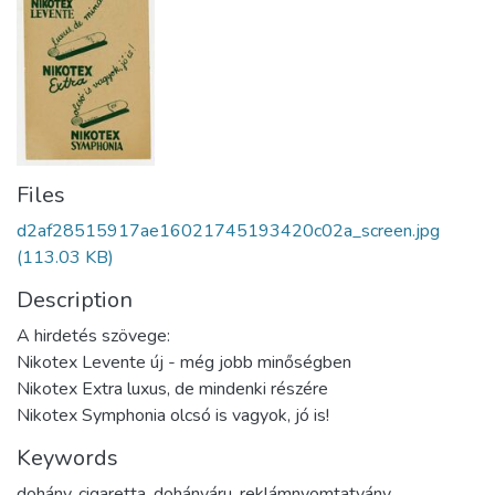
Files
d2af28515917ae16021745193420c02a_screen.jpg
(113.03 KB)
Description
A hirdetés szövege:
Nikotex Levente új - még jobb minőségben
Nikotex Extra luxus, de mindenki részére
Nikotex Symphonia olcsó is vagyok, jó is!
Keywords
dohány
,
cigaretta
,
dohányáru
,
reklámnyomtatvány
,