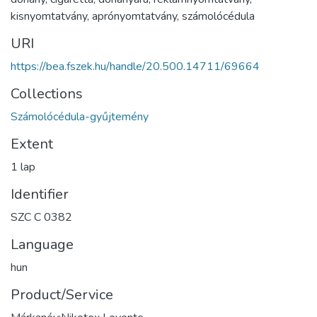
kisnyomtatvány
,
aprónyomtatvány
,
számolócédula
URI
https://bea.fszek.hu/handle/20.500.14711/69664
Collections
Számolócédula-gyűjtemény
Extent
1 lap
Identifier
SZC C 0382
Language
hun
Product/Service