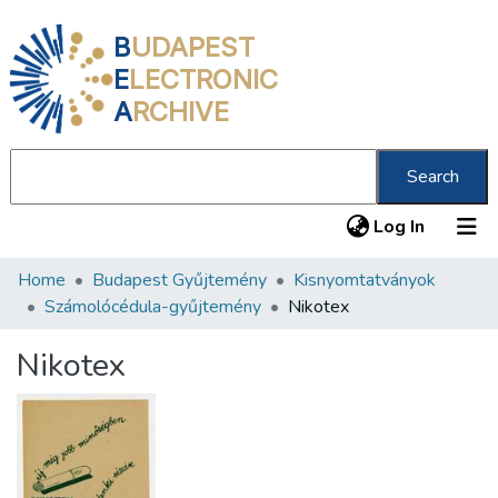
B
UDAPEST
E
LECTRONIC
A
RCHIVE
Search
(current
Log In
Home
Budapest Gyűjtemény
Kisnyomtatványok
Communities & Collections
Számolócédula-gyűjtemény
Nikotex
All of DSpace
Nikotex
Statistics
About us