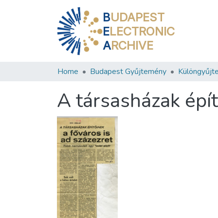
B
UDAPEST
E
LECTRONIC
A
RCHIVE
Home
Budapest Gyűjtemény
Különgyűjt
A társasházak épít