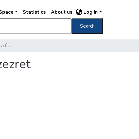
DSpace
Statistics
About us
Log In
Search
A társasházak építőinek a főváros is ad százezret
zezret