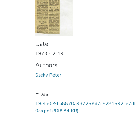
Date
1973-02-19
Authors
Széky Péter
Files
19efb0e9ba8870a937268d7c5281692ce7d
0aa.pdf
(968.84 KB)