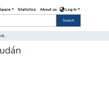
DSpace
Statistics
About us
Log In
Search
Tovább bővül a fénycsőhálózat Pesten és Budán
Budán