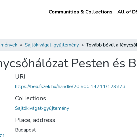
Communities & Collections
All of 
emények
Sajtókivágat-gyűjtemény
nycsőhálózat Pesten és 
URI
https://bea.fszek.hu/handle/20.500.14711/129873
Collections
Sajtókivágat-gyűjtemény
Place, address
Budapest
71