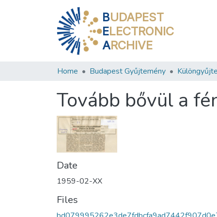
B
UDAPEST
E
LECTRONIC
A
RCHIVE
Home
Budapest Gyűjtemény
Különgyűjt
Tovább bővül a fé
Date
1959-02-XX
Files
bd079995262e3de7fdbcfa9ad7442f907d0e