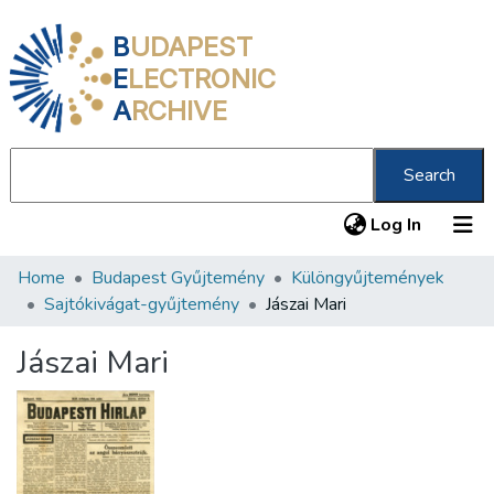
B
UDAPEST
E
LECTRONIC
A
RCHIVE
Search
(current
Log In
Home
Budapest Gyűjtemény
Különgyűjtemények
Communities & Collections
Sajtókivágat-gyűjtemény
Jászai Mari
All of DSpace
Jászai Mari
Statistics
About us