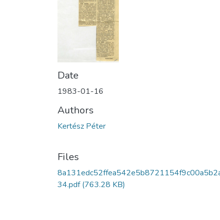
Date
1983-01-16
Authors
Kertész Péter
Files
8a131edc52ffea542e5b8721154f9c00a5b2
34.pdf
(763.28 KB)