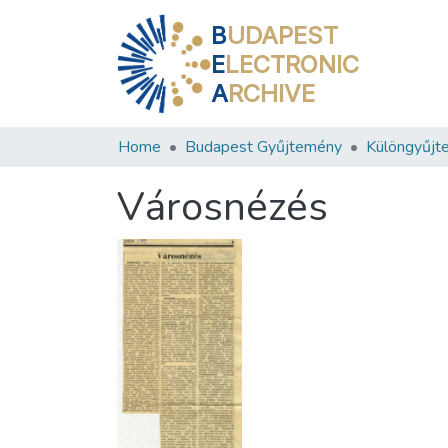
B
UDAPEST
E
LECTRONIC
A
RCHIVE
Home
Budapest Gyűjtemény
Különgyűjt
Városnézés