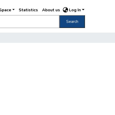
DSpace
Statistics
About us
Log In
Search