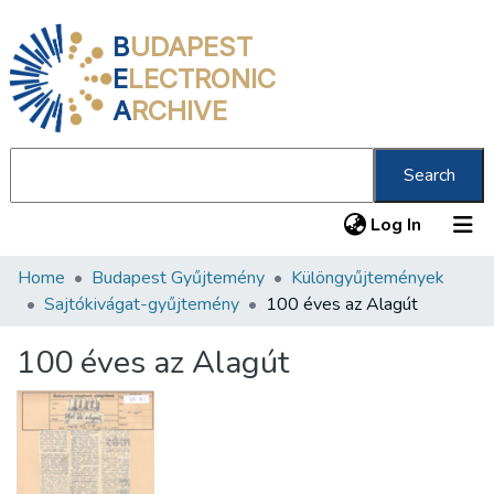
B
UDAPEST
E
LECTRONIC
A
RCHIVE
Search
(current
Log In
Home
Budapest Gyűjtemény
Különgyűjtemények
Communities & Collections
Sajtókivágat-gyűjtemény
100 éves az Alagút
All of DSpace
100 éves az Alagút
Statistics
About us