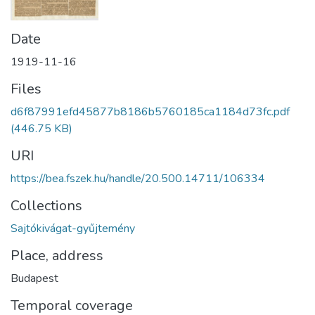
Date
1919-11-16
Files
d6f87991efd45877b8186b5760185ca1184d73fc.pdf
(446.75 KB)
URI
https://bea.fszek.hu/handle/20.500.14711/106334
Collections
Sajtókivágat-gyűjtemény
Place, address
Budapest
Temporal coverage