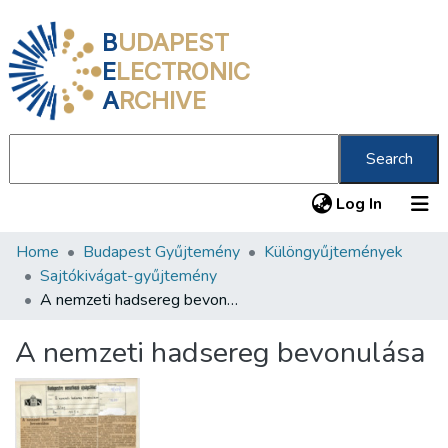
B
UDAPEST
E
LECTRONIC
A
RCHIVE
Search
(current
Log In
Home
Budapest Gyűjtemény
Különgyűjtemények
Communities & Collections
Sajtókivágat-gyűjtemény
All of DSpace
A nemzeti hadsereg bevonulása
Statistics
A nemzeti hadsereg bevonulása
About us