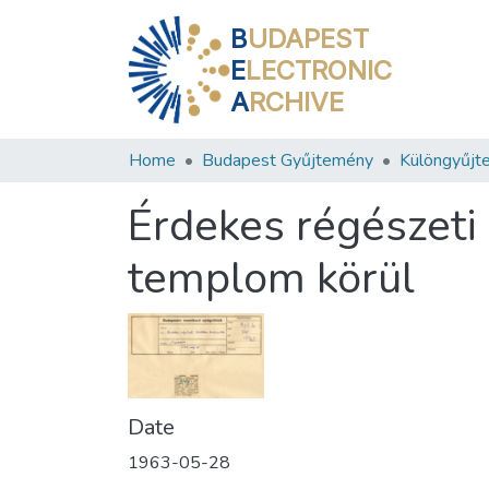
B
UDAPEST
E
LECTRONIC
A
RCHIVE
Home
Budapest Gyűjtemény
Különgyűjt
Érdekes régészeti
templom körül
Date
1963-05-28