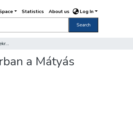
DSpace
Statistics
About us
Log In
Search
Érdekes régészeti leletekre bukkantak a Várban a Mátyás templom körül
árban a Mátyás