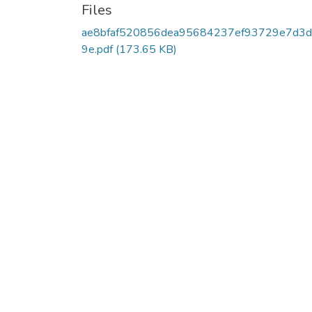
Files
ae8bfaf520856dea95684237ef93729e7d3d
9e.pdf
(173.65 KB)