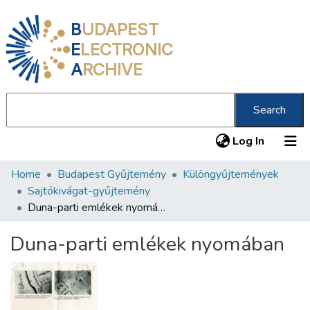
B
UDAPEST
E
LECTRONIC
A
RCHIVE
Search
(current
Log In
Home
Budapest Gyűjtemény
Különgyűjtemények
Communities & Collections
Sajtókivágat-gyűjtemény
All of DSpace
Duna-parti emlékek nyomában
Statistics
Duna-parti emlékek nyomában
About us