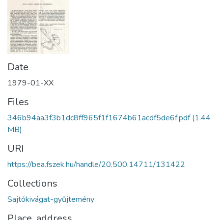
Date
1979-01-XX
Files
346b94aa3f3b1dc8ff965f1f1674b61acdf5de6f.pdf
(1.44
MB)
URI
https://bea.fszek.hu/handle/20.500.14711/131422
Collections
Sajtókivágat-gyűjtemény
Place, address