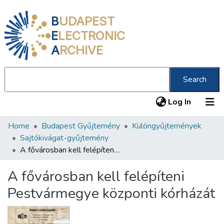
B
UDAPEST
E
LECTRONIC
A
RCHIVE
Search
(current
Log In
Home
Budapest Gyűjtemény
Különgyűjtemények
Communities & Collections
Sajtókivágat-gyűjtemény
All of DSpace
A fővárosban kell felépíteni Pestvármegye központi kórházát
Statistics
A fővárosban kell felépíteni
About us
Pestvármegye központi kórházát