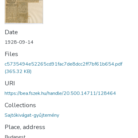
Date
1928-09-14
Files
c5735494e52265cd91fac7de8dcc2ff7bf61b654.pdf
(365.32 KB)
URI
https://bea.fszek.hu/handle/20.500.14711/128464
Collections
Sajtókivágat-gyűjtemény
Place, address
Budapest