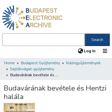
B
UDAPEST
E
LECTRONIC
A
RCHIVE
Search
(current
Log In
Home
Budapest Gyűjtemény
Különgyűjtemények
Communities & Collections
Sajtókivágat-gyűjtemény
All of DSpace
Budavárának bevétele és Hentzi halála
Statistics
Budavárának bevétele és Hentzi
About us
halála