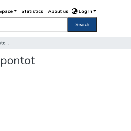
DSpace
Statistics
About us
Log In
Search
Üzembe helyezték az automata távíró főközpontot
zpontot