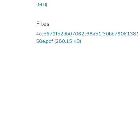
(MTI)
Files
4cc5672f52db07062c38a51f30bb7906138
58e.pdf
(280.15 KB)