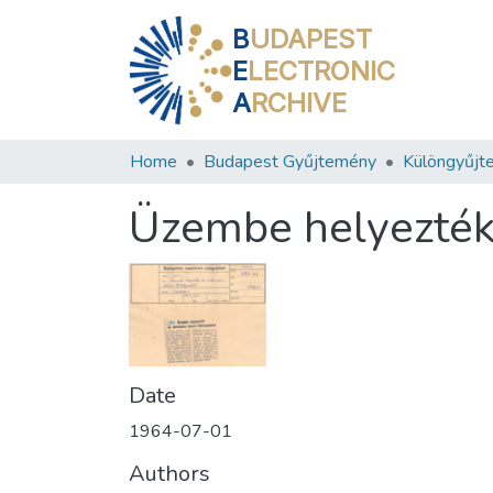
B
UDAPEST
E
LECTRONIC
A
RCHIVE
Home
Budapest Gyűjtemény
Különgyűjt
Üzembe helyezték 
Date
1964-07-01
Authors