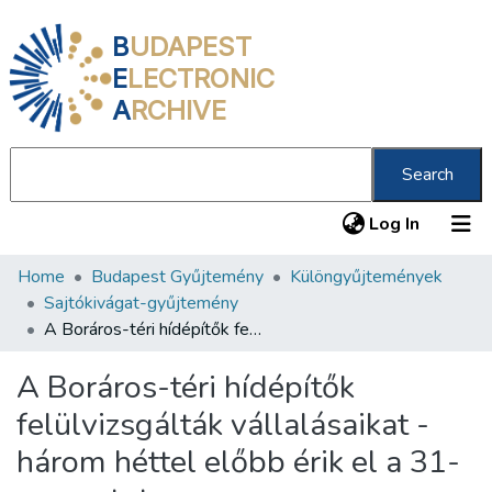
B
UDAPEST
E
LECTRONIC
A
RCHIVE
Search
(current
Log In
Home
Budapest Gyűjtemény
Különgyűjtemények
Communities & Collections
Sajtókivágat-gyűjtemény
All of DSpace
A Boráros-téri hídépítők felülvizsgálták vállalásaikat - három héttel előbb érik el a 31-es pontot
Statistics
A Boráros-téri hídépítők
About us
felülvizsgálták vállalásaikat -
három héttel előbb érik el a 31-