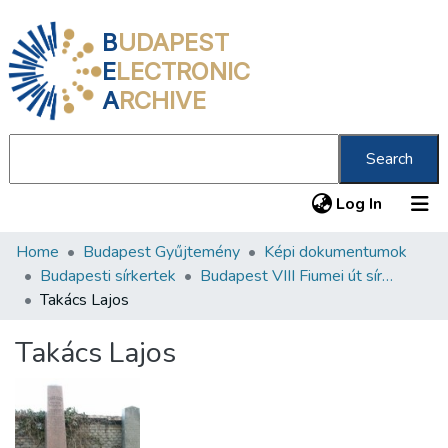
B
UDAPEST
E
LECTRONIC
A
RCHIVE
Search
(current
Log In
Home
Budapest Gyűjtemény
Képi dokumentumok
Communities & Collections
Budapesti sírkertek
Budapest VIII Fiumei út sírkert 3. rész
All of DSpace
Takács Lajos
Statistics
Takács Lajos
About us