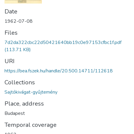
Date
1962-07-08
Files
7d2da322cbc22d50421640bb19c0e97153cfbc1f.pdf
(113.71 KB)
URI
https://bea.fszek.hu/handle/20.500.14711/112618
Collections
Sajtókivágat-gyűjtemény
Place, address
Budapest
Temporal coverage