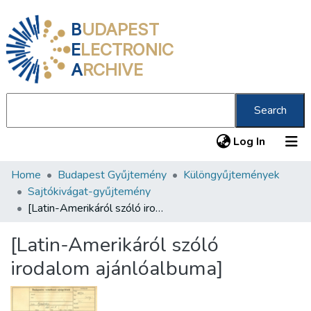
B
UDAPEST
E
LECTRONIC
A
RCHIVE
Search
(current
Log In
Home
Budapest Gyűjtemény
Különgyűjtemények
Communities & Collections
Sajtókivágat-gyűjtemény
All of DSpace
[Latin-Amerikáról szóló irodalom ajánlóalbuma]
Statistics
[Latin-Amerikáról szóló
About us
irodalom ajánlóalbuma]