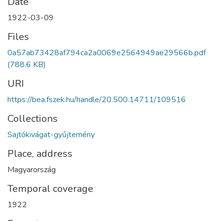
Date
1922-03-09
Files
0a57ab73428af794ca2a0069e2564949ae29566b.pdf
(788.6 KB)
URI
https://bea.fszek.hu/handle/20.500.14711/109516
Collections
Sajtókivágat-gyűjtemény
Place, address
Magyarország
Temporal coverage
1922