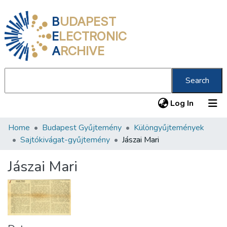
B
UDAPEST
E
LECTRONIC
A
RCHIVE
Search
(current
Log In
Home
Budapest Gyűjtemény
Különgyűjtemények
Communities & Collections
Sajtókivágat-gyűjtemény
Jászai Mari
All of DSpace
Jászai Mari
Statistics
About us