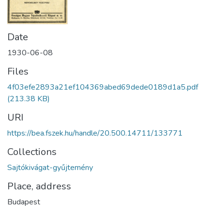
Date
1930-06-08
Files
4f03efe2893a21ef104369abed69dede0189d1a5.pdf
(213.38 KB)
URI
https://bea.fszek.hu/handle/20.500.14711/133771
Collections
Sajtókivágat-gyűjtemény
Place, address
Budapest