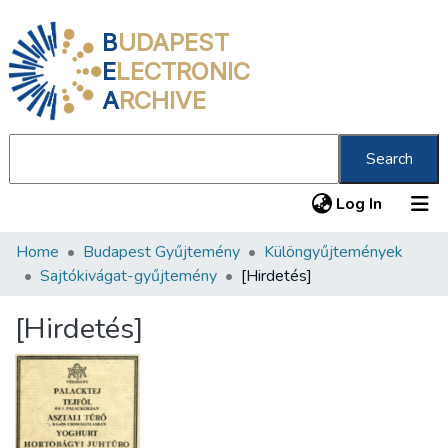
B
UDAPEST
E
LECTRONIC
A
RCHIVE
Search
(current
Log In
Home
Budapest Gyűjtemény
Különgyűjtemények
Communities & Collections
Sajtókivágat-gyűjtemény
[Hirdetés]
All of DSpace
[Hirdetés]
Statistics
About us