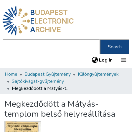
B
UDAPEST
E
LECTRONIC
A
RCHIVE
Search
(current
Log In
Home
Budapest Gyűjtemény
Különgyűjtemények
Communities & Collections
Sajtókivágat-gyűjtemény
All of DSpace
Megkezdődött a Mátyás-templom belső helyreállítása
Statistics
Megkezdődött a Mátyás-
About us
templom belső helyreállítása