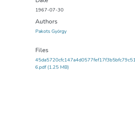
Date
1967-07-30
Authors
Pakots György
Files
45da5720cfc147a4d0577fef17f3b5bfc79c5
6.pdf
(1.25 MB)