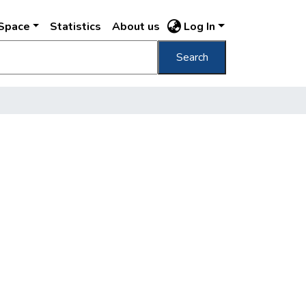
DSpace
Statistics
About us
Log In
Search