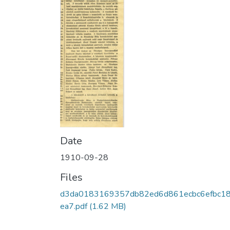
Date
1910-09-28
Files
d3da0183169357db82ed6d861ecbc6efbc1
ea7.pdf
(1.62 MB)