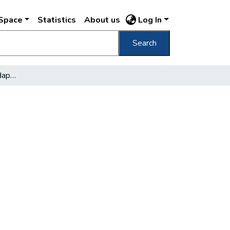
DSpace
Statistics
About us
Log In
Search
Az osztrák iparosok Budapesten