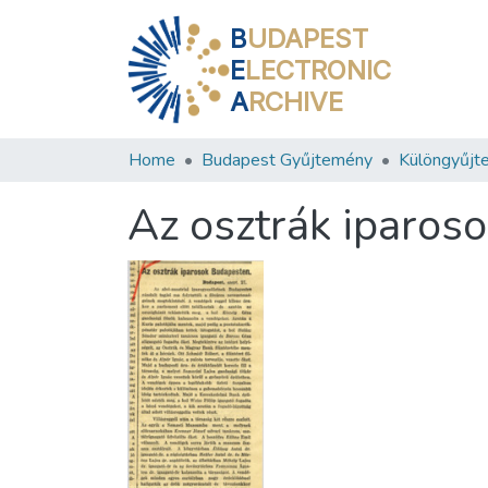
B
UDAPEST
E
LECTRONIC
A
RCHIVE
Home
Budapest Gyűjtemény
Különgyűjt
Az osztrák iparos