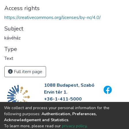
Access rights
https://creativecommons.org/licenses/by-nc/4.0/
Subject
kávéház
Type
Text
Full item page
1088 Budapest, Szabó
Ervin tér 1.
+36-1-411-5000
info@fszek.hu
We collect and process your personal information for the
https://fszek.hu
following purposes:
Authentication, Preferences,
Acknowledgement and Statistics
.
To learn more, please read our
privacy policy
.