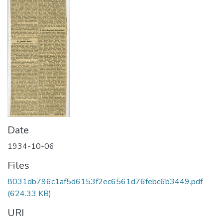
Date
1934-10-06
Files
8031db796c1af5d6153f2ec6561d76febc6b3449.pdf
(624.33 KB)
URI