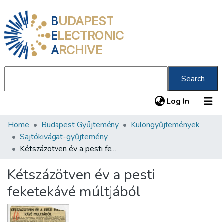
B
UDAPEST
E
LECTRONIC
A
RCHIVE
Search
(current
Log In
Home
Budapest Gyűjtemény
Különgyűjtemények
Communities & Collections
Sajtókivágat-gyűjtemény
All of DSpace
Kétszázötven év a pesti feketekávé múltjából
Statistics
Kétszázötven év a pesti
About us
feketekávé múltjából