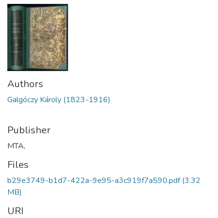
Authors
Galgóczy Károly (1823-1916)
Publisher
MTA,
Files
b29e3749-b1d7-422a-9e95-a3c919f7a590.pdf
(3.32
MB)
URI