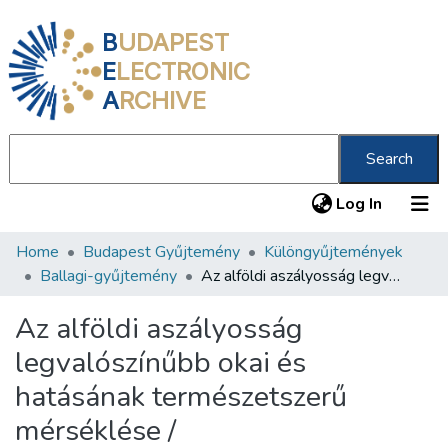
B
UDAPEST
E
LECTRONIC
A
RCHIVE
Search
(current
Log In
Home
Budapest Gyűjtemény
Különgyűjtemények
Communities & Collections
Ballagi-gyűjtemény
Az alföldi aszályosság legvalószínűbb okai és hatásának természetszerű mérséklése /
All of DSpace
Az alföldi aszályosság
Statistics
legvalószínűbb okai és
About us
hatásának természetszerű
mérséklése /