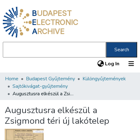
B
UDAPEST
E
LECTRONIC
A
RCHIVE
Search
(current
Log In
Home
Budapest Gyűjtemény
Különgyűjtemények
Communities & Collections
Sajtókivágat-gyűjtemény
All of DSpace
Augusztusra elkészül a Zsigmond téri új lakótelep
Statistics
Augusztusra elkészül a
About us
Zsigmond téri új lakótelep