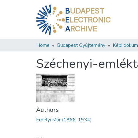
B
UDAPEST
E
LECTRONIC
A
RCHIVE
Home
Budapest Gyűjtemény
Képi doku
Széchenyi-emléktáb
Authors
Erdélyi Mór (1866-1934)