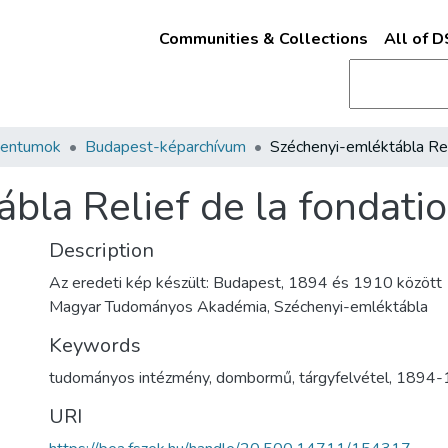
Communities & Collections
All of 
mentumok
Budapest-képarchívum
la Relief de la fondatio
Description
Az eredeti kép készült: Budapest, 1894 és 1910 között
Magyar Tudományos Akadémia, Széchenyi-emléktábla
Keywords
tudományos intézmény
,
dombormű
,
tárgyfelvétel
,
1894-1
URI