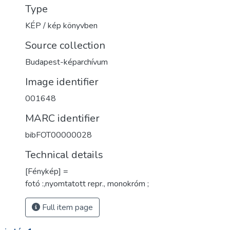
Type
KÉP / kép könyvben
Source collection
Budapest-képarchívum
Image identifier
001648
MARC identifier
bibFOT00000028
Technical details
[Fénykép] =
fotó :,nyomtatott repr., monokróm ;
Full item page