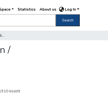
DSpace
Statistics
About us
Log In
Search
Széchenyi-emléktábla Relief de la fondation /
n /
910 között