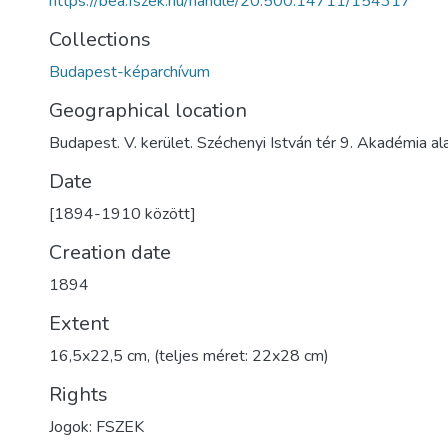
https://bea.fszek.hu/handle/20.500.14711/154317
Collections
Budapest-képarchívum
Geographical location
Budapest. V. kerület. Széchenyi István tér 9. Akadémia a
Date
[1894-1910 között]
Creation date
1894
Extent
16,5x22,5 cm, (teljes méret: 22x28 cm)
Rights
Jogok: FSZEK