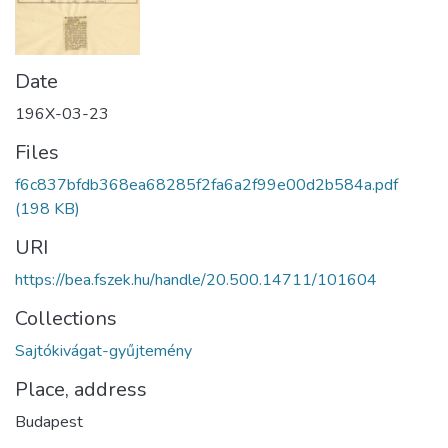
Date
196X-03-23
Files
f6c837bfdb368ea68285f2fa6a2f99e00d2b584a.pdf
(198 KB)
URI
https://bea.fszek.hu/handle/20.500.14711/101604
Collections
Sajtókivágat-gyűjtemény
Place, address
Budapest