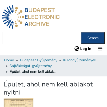
B
UDAPEST
E
LECTRONIC
A
RCHIVE
Search
(current
Log In
Home
Budapest Gyűjtemény
Különgyűjtemények
Communities & Collections
Sajtókivágat-gyűjtemény
All of DSpace
Épület, ahol nem kell ablakot nyitni
Statistics
Épület, ahol nem kell ablakot
About us
nyitni