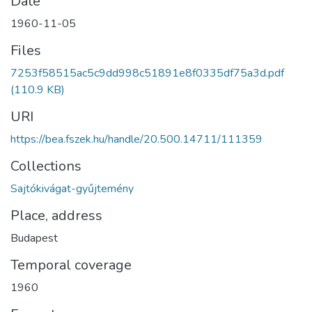
Date
1960-11-05
Files
7253f58515ac5c9dd998c51891e8f0335df75a3d.pdf
(110.9 KB)
URI
https://bea.fszek.hu/handle/20.500.14711/111359
Collections
Sajtókivágat-gyűjtemény
Place, address
Budapest
Temporal coverage
1960