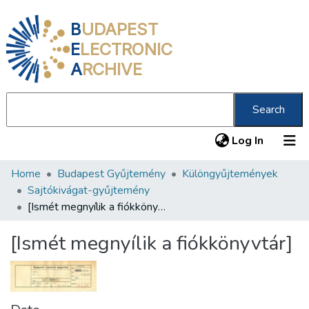
B
UDAPEST
E
LECTRONIC
A
RCHIVE
Search
(current
Log In
Home
Budapest Gyűjtemény
Különgyűjtemények
Communities & Collections
Sajtókivágat-gyűjtemény
All of DSpace
[Ismét megnyílik a fiókkönyvtár]
Statistics
[Ismét megnyílik a fiókkönyvtár]
About us