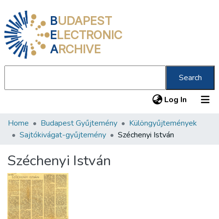
B
UDAPEST
E
LECTRONIC
A
RCHIVE
Search
(current
Log In
Home
Budapest Gyűjtemény
Különgyűjtemények
Communities & Collections
Sajtókivágat-gyűjtemény
Széchenyi István
All of DSpace
Széchenyi István
Statistics
About us