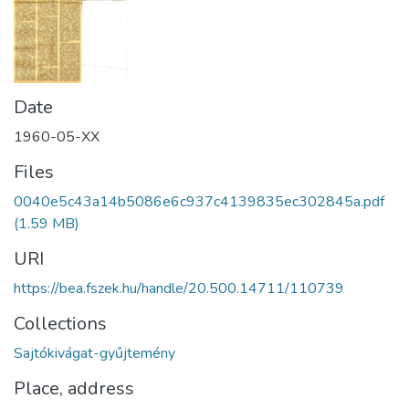
Date
1960-05-XX
Files
0040e5c43a14b5086e6c937c4139835ec302845a.pdf
(1.59 MB)
URI
https://bea.fszek.hu/handle/20.500.14711/110739
Collections
Sajtókivágat-gyűjtemény
Place, address