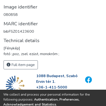
Image identifier
080858
MARC identifier
bibFSZ01423600
Technical details
[Fénykép]
fotó :,poz., zsel. ezüst, monokróm ;
Full item page
1088 Budapest, Szabó
Ervin tér 1.
+36-1-411-5000
info@fszek.hu
We collect and process your personal information for the
https://fszek.hu
following purposes:
Authentication, Preferences,
Acknowledgement and Statistics
.