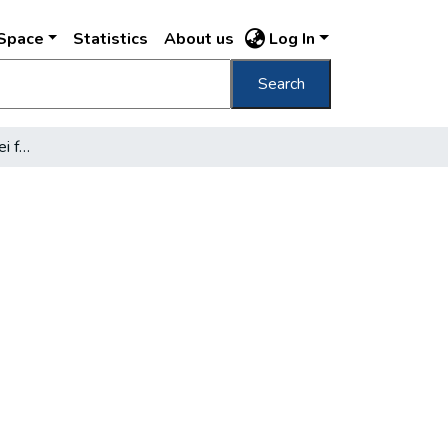
DSpace
Statistics
About us
Log In
Search
4,7 milliárd Budapest idei fejlesztésére