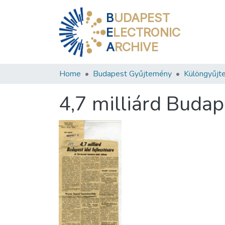
B
UDAPEST
E
LECTRONIC
A
RCHIVE
Home
Budapest Gyűjtemény
Különgyűjt
4,7 milliárd Budap