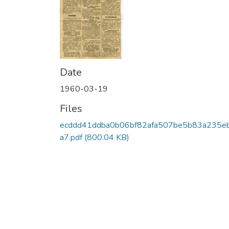
Date
1960-03-19
Files
ecddd41ddba0b06bf82afa507be5b83a235e
a7.pdf
(800.04 KB)