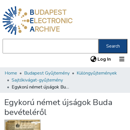
B
UDAPEST
E
LECTRONIC
A
RCHIVE
Search
(current
Log In
Home
Budapest Gyűjtemény
Különgyűjtemények
Communities & Collections
Sajtókivágat-gyűjtemény
All of DSpace
Egykorú német újságok Buda bevételéről
Statistics
Egykorú német újságok Buda
About us
bevételéről