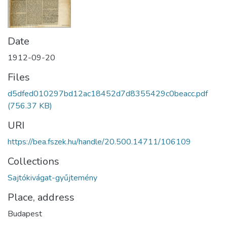
Date
1912-09-20
Files
d5dfed010297bd12ac18452d7d8355429c0beacc.pdf
(756.37 KB)
URI
https://bea.fszek.hu/handle/20.500.14711/106109
Collections
Sajtókivágat-gyűjtemény
Place, address
Budapest