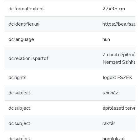
dc.format.extent
27x35 cm
dc.identifier.uri
https://bea.fsz
dc.language
hun
7 darab építmény-
dc.relation.ispartof
Nemzeti Színházról
dc.rights
Jogok: FSZEK
dc.subject
színház
dc.subject
építészeti tervraj
dc.subject
raktár
dc.subject
homlokzat