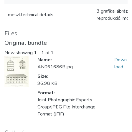
3 grafikai ábrázo
meszl.technical.details
reprodukció, mon
Files
Original bundle
Now showing
1 - 1 of 1
Name:
Down
AN061686B.jpg
load
Size:
96.98 KB
Format:
Joint Photographic Experts
Group/JPEG File Interchange
Format (JFIF)