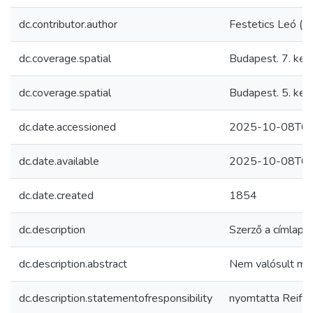
dc.contributor.author
Festetics Leó (
dc.coverage.spatial
Budapest. 7. kerü
dc.coverage.spatial
Budapest. 5. ker
dc.date.accessioned
2025-10-08T02
dc.date.available
2025-10-08T02
dc.date.created
1854
dc.description
Szerző a címlapró
dc.description.abstract
Nem valósult me
dc.description.statementofresponsibility
nyomtatta Reiff