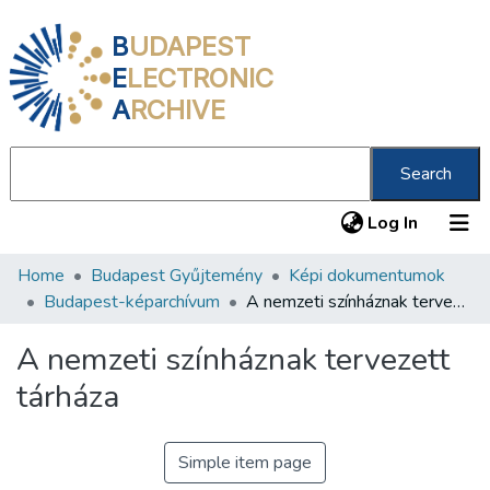
B
UDAPEST
E
LECTRONIC
A
RCHIVE
Search
(current
Log In
Home
Budapest Gyűjtemény
Képi dokumentumok
Communities & Collections
Budapest-képarchívum
A nemzeti színháznak tervezett tárháza
All of DSpace
A nemzeti színháznak tervezett
Statistics
tárháza
About us
Simple item page