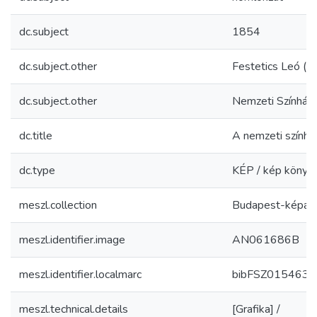
dc.subject
1854
dc.subject.other
Festetics Leó (
dc.subject.other
Nemzeti Színház
dc.title
A nemzeti színhá
dc.type
KÉP / kép könyv
meszl.collection
Budapest-képar
meszl.identifier.image
AN061686B
meszl.identifier.localmarc
bibFSZ0154631
meszl.technical.details
[Grafika] /