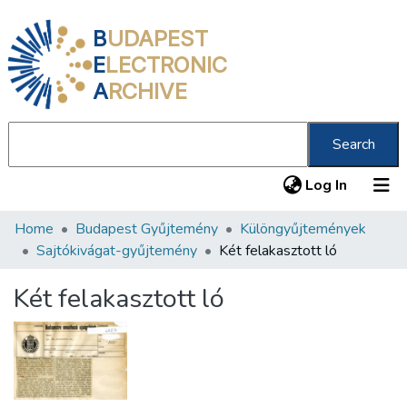
B
UDAPEST
E
LECTRONIC
A
RCHIVE
Search
(current
Log In
Home
Budapest Gyűjtemény
Különgyűjtemények
Communities & Collections
Sajtókivágat-gyűjtemény
Két felakasztott ló
All of DSpace
Két felakasztott ló
Statistics
About us