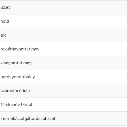
üzlet
hold
arc
reklámnyomtatvány
kisnyomtatvány
aprónyomtatvány
számolócédula
Márkanév:Metal
Termék/szolgáltatás:ruházat