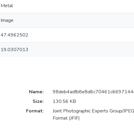
Metal
Image
47.4962502
19.0307013
Name:
98deb4adfb8e8d6c70461c6697144db
Size:
130.56 KB
Format:
Joint Photographic Experts Group/JPEG 
Format (JFIF)