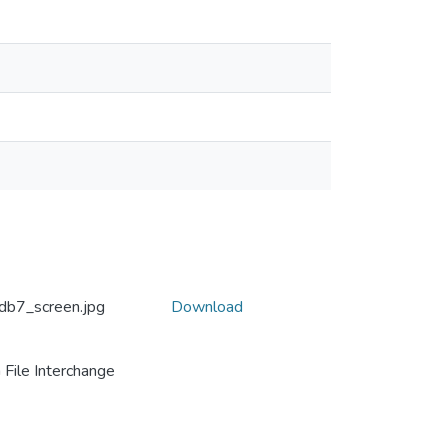
7_screen.jpg
Download
File Interchange