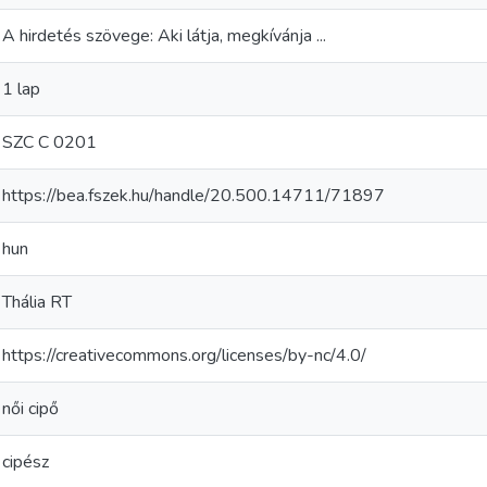
A hirdetés szövege: Aki látja, megkívánja ...
1 lap
SZC C 0201
https://bea.fszek.hu/handle/20.500.14711/71897
hun
Thália RT
https://creativecommons.org/licenses/by-nc/4.0/
női cipő
cipész