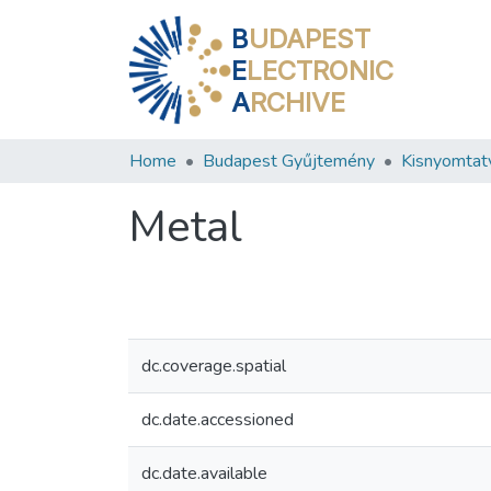
B
UDAPEST
E
LECTRONIC
A
RCHIVE
Home
Budapest Gyűjtemény
Kisnyomtat
Metal
dc.coverage.spatial
dc.date.accessioned
dc.date.available