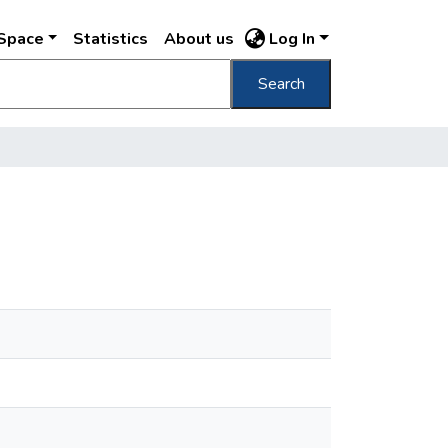
DSpace
Statistics
About us
Log In
Search