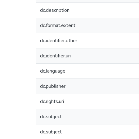
dc.description
dc.format.extent
dc.identifier.other
dc.identifier.uri
dc.language
dc.publisher
dc.rights.uri
dc.subject
dc.subject