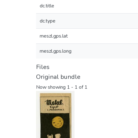
dc.title
dc.type
meszl.gps.lat
meszl.gps.long
Files
Original bundle
Now showing
1 - 1 of 1