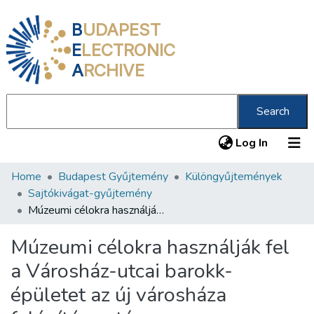
B
UDAPEST
E
LECTRONIC
A
RCHIVE
Search
(current
Log In
Home
Budapest Gyűjtemény
Különgyűjtemények
Communities & Collections
Sajtókivágat-gyűjtemény
All of DSpace
Múzeumi célokra használják fel a Városház-utcai barokk-épületet az új városháza felépítése után
Statistics
Múzeumi célokra használják fel
About us
a Városház-utcai barokk-
épületet az új városháza