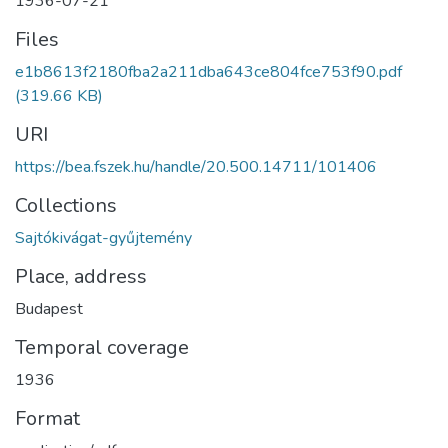
1936-07-21
Files
e1b8613f2180fba2a211dba643ce804fce753f90.pdf
(319.66 KB)
URI
https://bea.fszek.hu/handle/20.500.14711/101406
Collections
Sajtókivágat-gyűjtemény
Place, address
Budapest
Temporal coverage
1936
Format