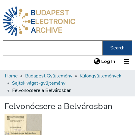
B
UDAPEST
E
LECTRONIC
A
RCHIVE
Search
(current
Log In
Home
Budapest Gyűjtemény
Különgyűjtemények
Communities & Collections
Sajtókivágat-gyűjtemény
All of DSpace
Felvonócsere a Belvárosban
Statistics
Felvonócsere a Belvárosban
About us