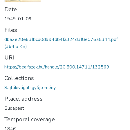
Date
1949-01-09
Files
dba2e28e63fbcb0d994db4fa324d3f8e076a5344.pdf
(364.5 KB)
URI
https://bea.fszek.hu/handle/20.500.14711/132569
Collections
Sajtókivágat-gyűjtemény
Place, address
Budapest
Temporal coverage
1846