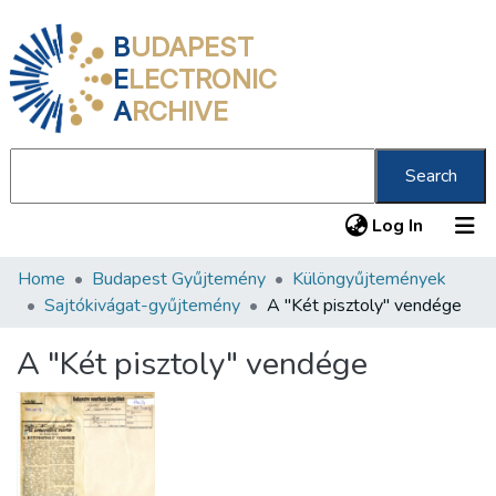
B
UDAPEST
E
LECTRONIC
A
RCHIVE
Search
(current
Log In
Home
Budapest Gyűjtemény
Különgyűjtemények
Communities & Collections
Sajtókivágat-gyűjtemény
A "Két pisztoly" vendége
All of DSpace
A "Két pisztoly" vendége
Statistics
About us