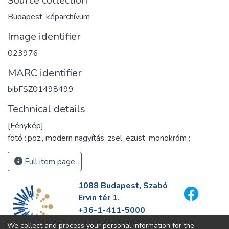
Source collection
Budapest-képarchívum
Image identifier
023976
MARC identifier
bibFSZ01498499
Technical details
[Fénykép]
fotó :,poz., modern nagyítás, zsel. ezüst, monokróm ;
Full item page
1088 Budapest, Szabó
Ervin tér 1.
+36-1-411-5000
info@fszek.hu
We collect and process your personal information for the