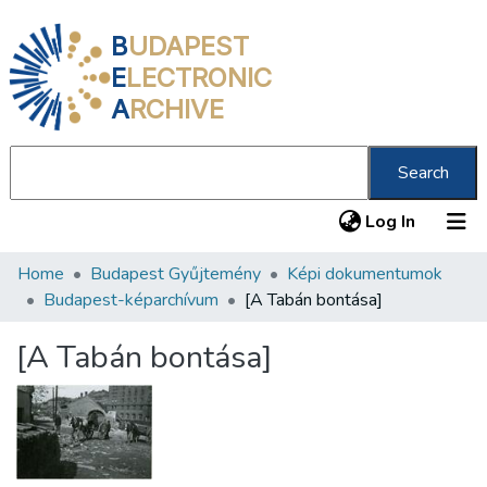
B
UDAPEST
E
LECTRONIC
A
RCHIVE
Search
(current
Log In
Home
Budapest Gyűjtemény
Képi dokumentumok
Communities & Collections
Budapest-képarchívum
[A Tabán bontása]
All of DSpace
[A Tabán bontása]
Statistics
About us