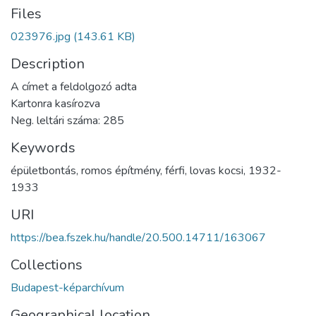
Files
023976.jpg
(143.61 KB)
Description
A címet a feldolgozó adta
Kartonra kasírozva
Neg. leltári száma: 285
Keywords
épületbontás
,
romos építmény
,
férfi
,
lovas kocsi
,
1932-
1933
URI
https://bea.fszek.hu/handle/20.500.14711/163067
Collections
Budapest-képarchívum
Geographical location